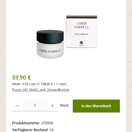
Bildergalerie überspringen
Regulärer Preis:
59,90 €
Inhalt:
0.05 Liter
(1.198,00 € / 1 Liter)
Preise inkl. MwSt. zzgl. Versandkosten
Produkt Anzahl: Gib den gewünschten Wert ein oder benutze die Schaltflächen um 
Stück
In den Warenkorb
Produktnummer:
cf2003
Verfügbarer Bestand:
14