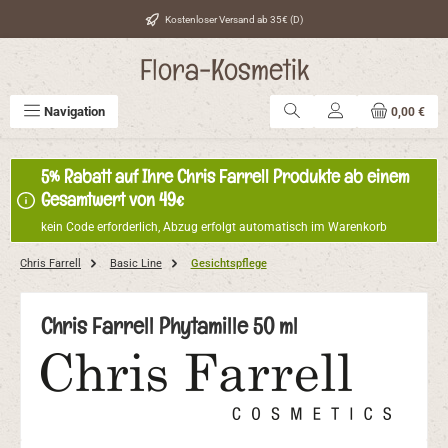
Zum Hauptinhalt springen
Kostenloser Versand ab 35€ (D)
Flora-Kosmetik
Navigation
0,00 €
5% Rabatt auf Ihre Chris Farrell Produkte ab einem
Gesamtwert von 49€
kein Code erforderlich, Abzug erfolgt automatisch im Warenkorb
Chris Farrell
Basic Line
Gesichtspflege
Chris Farrell Phytamille 50 ml