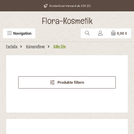
Zum Hauptinhalt springen
Kostenloser Versand ab 35€ (D)
Flora-Kosmetik
Navigation
0,00 €
Farfalla
Körperpflege
Edle Öle
Produkte filtern