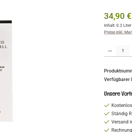
Regulärer Prei
34,90 €
Inhalt:
0.2 Lite
Preise inkl. Mw
Produkt Anzahl:
Produktnum
Verfügbarer 
Unsere Vorte
Kostenlos
Ständig R
Versand i
Rechnung 