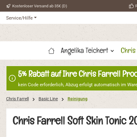
Kostenloser Versand ab 35€ (D)
R
 Hauptinhalt springen
Zur Suche springen
Zur Hauptnavigation springen
Service/Hilfe
Angelika Teichert
Chris
5% Rabatt auf Ihre Chris Farrell Pr
kein Code erforderlich, Abzug erfolgt automatisch im War
Chris Farrell
Basic Line
Reinigung
Chris Farrell Soft Skin Tonic 2