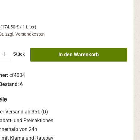
s:
r
(174,50 € / 1 Liter)
St. zzgl. Versandkosten
 Gib den gewünschten Wert ein oder benutze die Schaltflächen um die An
Stück
In den Warenkorb
mer:
cf4004
Bestand:
6
ile
er Versand ab 35€ (D)
abatt- und Preisaktionen
nnerhalb von 24h
mit Klarna und Ratepay