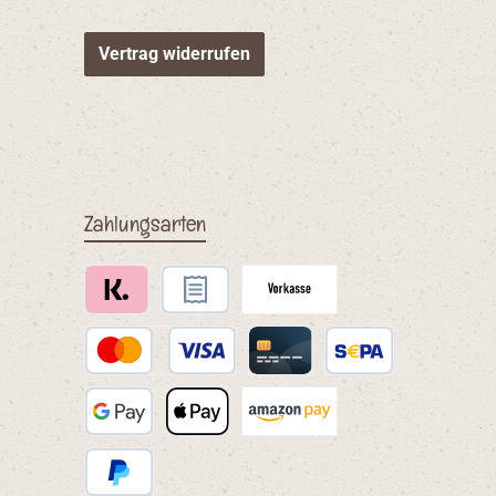
Vertrag widerrufen
Zahlungsarten
Klarna
Rechnungskauf via Ratepay
Vorkasse
Kredit- oder Debitkarte via PayPal
Kreditkarte via Mollie
SEPA Lastschrift via 
Google Pay
Apple Pay
Benutzerdefiniertes Bild 1