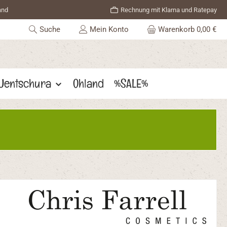
and
Rechnung mit Klarna und Ratepay
Suche
Mein Konto
Warenkorb
0,00 €
 Jentschura
Ohland
%SALE%