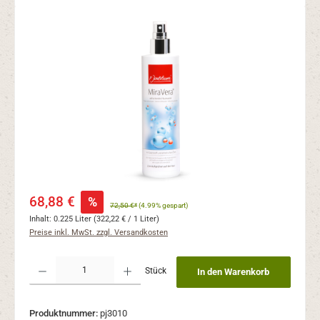
Bildergalerie überspringen
Verkaufspreis:
68,88 €
%
72,50 €*
(4.99% gespart)
Inhalt:
0.225 Liter
(322,22 € / 1 Liter)
Preise inkl. MwSt. zzgl. Versandkosten
Produkt Anzahl: Gib den gewünschten Wert ein oder benutze die Schaltflächen um 
Stück
In den Warenkorb
Produktnummer:
pj3010